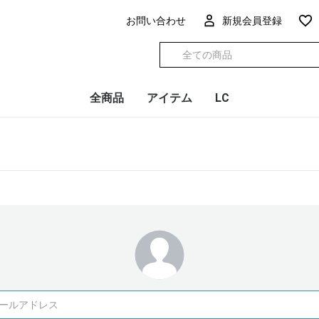
お問い合わせ
新規会員登録
全商品
アイテム
LC
授乳クッション
抱き枕
ベビー布団
お昼寝布団
抱っこ布団
添い寝マット
スリーパー
カバーシーツ
防水・キルト
円座クッション
ミニ
レギ