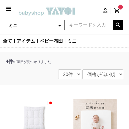
0
全て
|
アイテム
|
ベビー布団
|
ミニ
4件
の商品が見つかりました