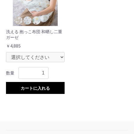
洗える 抱っこ布団 和晒し二重
ガーゼ
￥4,885
数量
カートに入れる