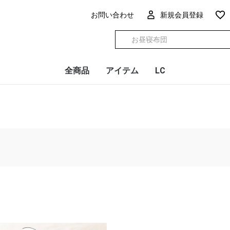
お問い合わせ
新規会員登録
全商品
アイテム
LC
授乳クッション
抱き枕
ベビー布団
お昼寝布団
抱っこ布団
添い寝マット
スリーパー
カバーシーツ
防水・キルト
円座クッション
ミニ
レギ