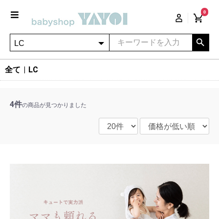
0
全て
|
LC
4件
の商品が見つかりました